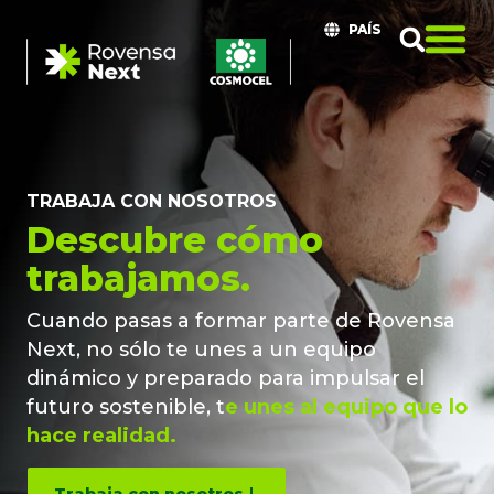
PAÍS
TRABAJA CON NOSOTROS
Descubre cómo
trabajamos.
Cuando pasas a formar parte de Rovensa
Next, no sólo te unes a un equipo
dinámico y preparado para impulsar el
futuro sostenible, t
e unes al equipo que lo
hace realidad.