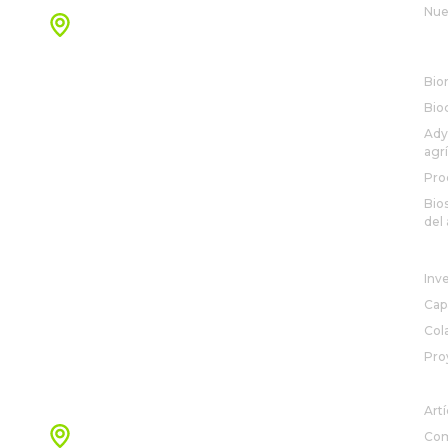
Nue
Oficinas Jalisco
Av. Patria 888 Int 3A,
SO
Loma Real, 45129 Zapopan, Jal., Mexico
Bio
Ver mapa
Bio
Ady
agr
Pro
Bio
del 
R&
Inv
Cap
Col
Pro
+52 33 3208 9700
NO
Artí
Oficinas Nuevo León
Com