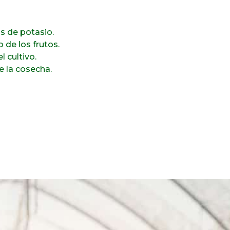
as de potasio.
 de los frutos.
l cultivo.
e la cosecha.