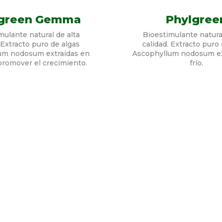
lgreen Gemma
Phylgree
mulante natural de alta
Bioestimulante natural
 Extracto puro de algas
calidad. Extracto puro
um nodosum extraídas en
Ascophyllum nodosum ex
 promover el crecimiento.
frío.