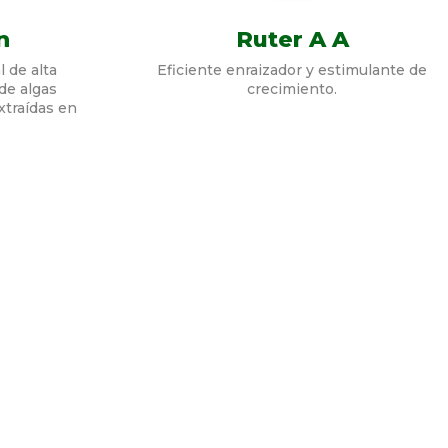
n
Ruter A A
 de alta
Eficiente enraizador y estimulante de
 de algas
crecimiento.
traídas en