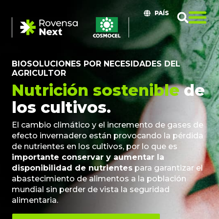
PAÍS
BIOSOLUCIONES POR NECESIDADES DEL
AGRICULTOR
Nutrición sostenible
de
los cultivos.
El cambio climático y el incremento de gases de
efecto invernadero están provocando la pérdida
de nutrientes en los cultivos, por lo que es
importante conservar y aumentar la
disponibilidad de nutrientes
para garantizar el
abastecimiento de alimentos a la población
mundial sin perder de vista la seguridad
alimentaria.