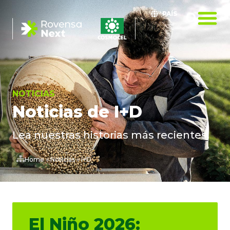
PAÍS
NOTICIAS
Noticias de I+D
Lea nuestras historias más recientes.
Home
»
Noticias
»
I+D
El Niño 2026: