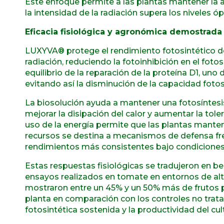
Este enfoque permite a las plantas mantener la a
la intensidad de la radiación supera los niveles ó
Eficacia fisiológica y agronómica demostrada
LUXYVA® protege el rendimiento fotosintético de l
radiación, reduciendo la fotoinhibición en el fotos
equilibrio de la reparación de la proteína D1, un
evitando así la disminución de la capacidad fotosin
La biosolución ayuda a mantener una fotosíntesi
mejorar la disipación del calor y aumentar la toler
uso de la energía permite que las plantas mante
recursos se destina a mecanismos de defensa fren
rendimientos más consistentes bajo condiciones
Estas respuestas fisiológicas se tradujeron en 
ensayos realizados en tomate en entornos de alt
mostraron entre un 45% y un 50% más de frutos 
planta en comparación con los controles no tratad
fotosintética sostenida y la productividad del cul