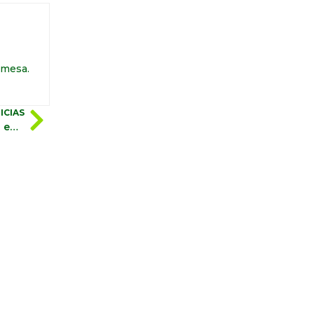
 mesa.
ICIAS
El Niño 2026: impactos y estrategias de biosoluciones en América.