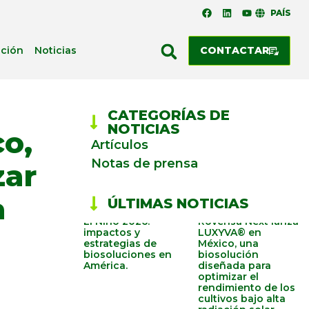
PAÍS
ación
Noticias
CONTACTAR
CATEGORÍAS DE
NOTICIAS
o,
Artículos
Notas de prensa
zar
a
ÚLTIMAS NOTICIAS
El Niño 2026:
Rovensa Next lanza
impactos y
LUXYVA® en
estrategias de
México, una
biosoluciones en
biosolución
América.
diseñada para
optimizar el
rendimiento de los
cultivos bajo alta