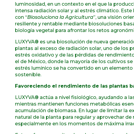
luminosidad, en un contexto en el que la producc
intensa radiación solar y al estrés climático. E
con “
Biosoluciona la Agricultura
”, una visión ori
resiliente y rentable mediante biosoluciones bas
biología vegetal para afrontar los retos agronómi
LUXYVA® es una biosolución de nueva generación 
plantas al exceso de radiación solar, uno de los p
estrés oxidativo y de las pérdidas de rendimien
el de México, donde la mayoría de los cultivos se
estrés lumínico se ha convertido en un elemento
sostenible.
Favoreciendo el rendimiento de las plantas ba
LUXYVA® actúa a nivel fisiológico, ayudando a la
mientras mantienen funciones metabólicas esenci
acumulación de biomasa. En lugar de limitar la e
natural de la planta para regular y aprovechar de 
especialmente en los momentos de máxima irrad