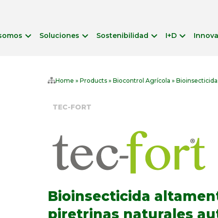
 somos
Soluciones
Sostenibilidad
I+D
Innov
Home
»
Products
»
Biocontrol Agrícola
»
Bioinsecticida
TEC-FORT
Bioinsecticida altamen
piretrinas naturales a