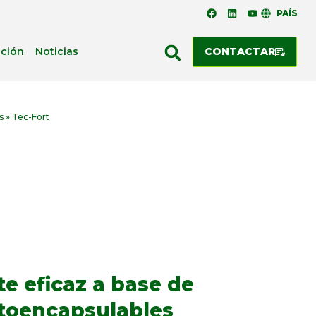
PAÍS
ación
Noticias
CONTACTAR
s
»
Tec-Fort
te eficaz a base de
utoencapsulables