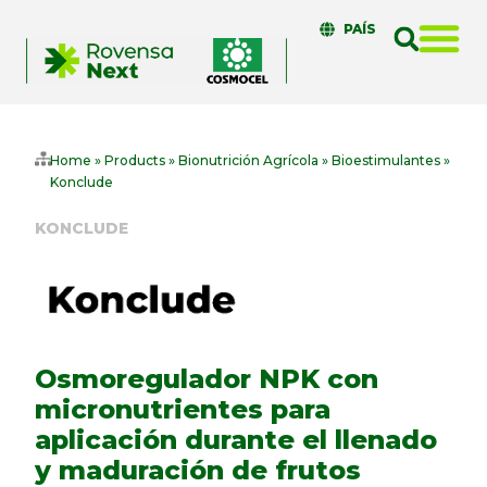
PAÍS
Home
»
Products
»
Bionutrición Agrícola
»
Bioestimulantes
»
Konclude
KONCLUDE
Osmoregulador NPK con
micronutrientes para
aplicación durante el llenado
y maduración de frutos