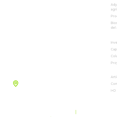
Ady
agr
Pro
Bio
del 
R&
Inv
Cap
Col
Pro
+52 33 3208 9700
NO
Artí
Oficinas Nuevo León
Com
Monterrey, Nuevo León, México
I+D
+52 (81) 8625 - 3100
PROTECCIÓN Y PRIVACIDAD DE DATOS