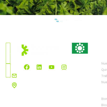
SOMOS MIEMBROS DE:
SITUACIÓN
ACTUAL
QU
México
Nue
Elegir
Qui
país
info.mexico@rovensanext.com
Tra
Nue
Oficinas Jalisco
Av. Patria 888 Int 3A,
SO
Loma Real, 45129 Zapopan, Jal., Mexico
Bio
Ver mapa
Bio